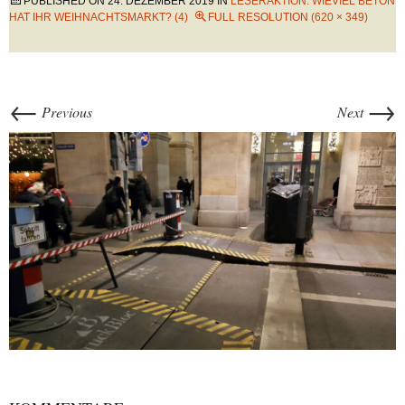
PUBLISHED ON
24. DEZEMBER 2019
IN
LESERAKTION: WIEVIEL BETON
HAT IHR WEIHNACHTSMARKT? (4)
FULL RESOLUTION (620 × 349)
←
→
Previous
Next