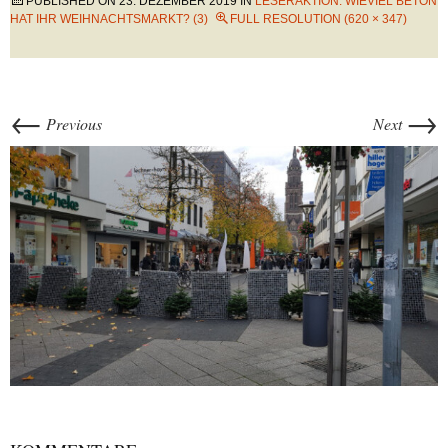
PUBLISHED ON
23. DEZEMBER 2019
IN
LESERAKTION: WIEVIEL BETON
HAT IHR WEIHNACHTSMARKT? (3)
FULL RESOLUTION (620 × 347)
←
→
Previous
Next