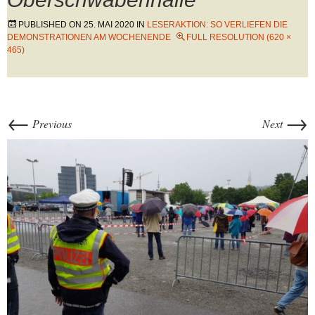
PUBLISHED ON
25. MAI 2020
IN
LESERAKTION: SO VERLIEFEN DIE
DEMONSTRATIONEN AM WOCHENENDE
FULL RESOLUTION (620 ×
465)
←
→
Previous
Next