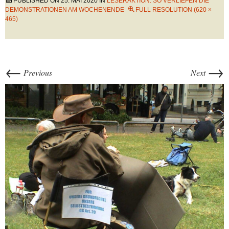
PUBLISHED ON
25. MAI 2020
IN
LESERAKTION: SO VERLIEFEN DIE
DEMONSTRATIONEN AM WOCHENENDE
FULL RESOLUTION (620 ×
465)
←
→
Previous
Next