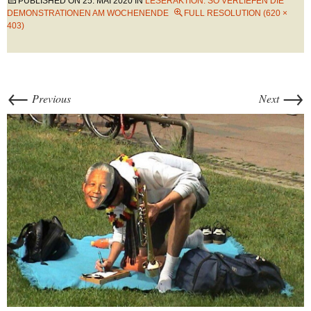
PUBLISHED ON
25. MAI 2020
IN
LESERAKTION: SO VERLIEFEN DIE
DEMONSTRATIONEN AM WOCHENENDE
FULL RESOLUTION (620 ×
403)
←
→
Previous
Next