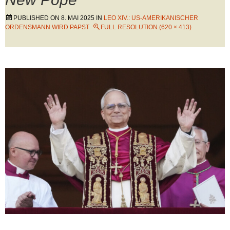
PUBLISHED ON
8. MAI 2025
IN
LEO XIV.: US-AMERIKANISCHER
ORDENSMANN WIRD PAPST
FULL RESOLUTION (620 × 413)