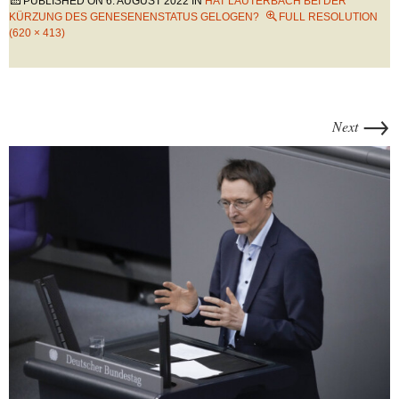
PUBLISHED ON
6. AUGUST 2022
IN
HAT LAUTERBACH BEI DER
KÜRZUNG DES GENESENENSTATUS GELOGEN?
FULL RESOLUTION
(620 × 413)
→
Next