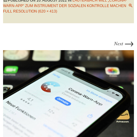
PUBLISHED ON
10. AUGUST 2022
IN
LAUTERBACH WILL „CORONA-
WARN-APP“ ZUM INSTRUMENT DER SOZIALEN KONTROLLE MACHEN
FULL RESOLUTION (620 × 413)
→
Next