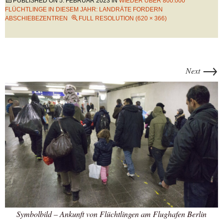
PUBLISHED ON
5. FEBRUAR 2023
IN
WIEDER ÜBER 800.000
FLÜCHTLINGE IN DIESEM JAHR: LANDRÄTE FORDERN
ABSCHIEBEZENTREN
FULL RESOLUTION (620 × 366)
→
Next
Symbolbild – Ankunft von Flüchtlingen am Flughafen Berlin