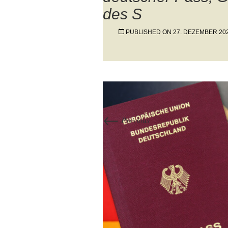
des S
PUBLISHED ON
27. DEZEMBER 20
←
Previous