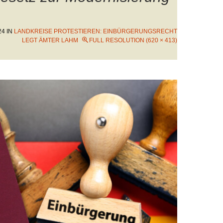
24
IN
LANDKREISE PROTESTIEREN: EINBÜRGERUNGSRECHT
LEGT ÄMTER LAHM
FULL RESOLUTION (620 × 413)