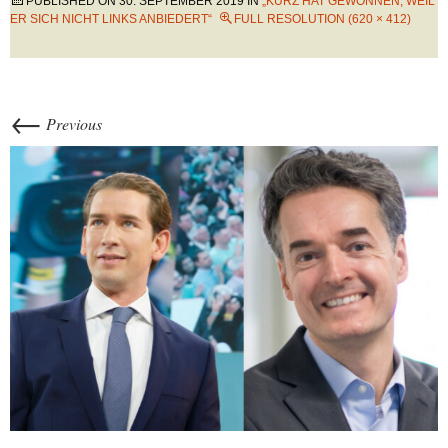
PUBLISHED ON
30. SEPTEMBER 2019
IN
„KURZ HAT GEWONNEN, WEIL
ER SICH NICHT LINKS ANBIEDERT“
FULL RESOLUTION (620 × 412)
←
Previous