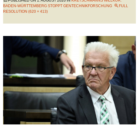
PUBLISHED ON
1. AUGUST 2020
IN
KRETSCHMANNS WILLKÜR:
BADEN-WÜRTTEMBERG STOPPT GENTECHNIKFORSCHUNG
FULL
RESOLUTION (620 × 413)