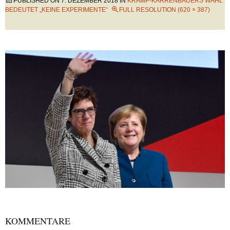
PUBLISHED ON
7. DEZEMBER 2018
IN
KRAMP-KARRENBAUERS WAHL
BEDEUTET „KEINE EXPERIMENTE“
FULL RESOLUTION (620 × 387)
KOMMENTARE