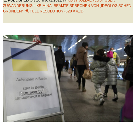
PUBLISHED ON
16. MÄRZ 2022
IN
KONTROLLVERLUST ÜBER
ZUWANDERUNG – KRIMINALBEAMTE SPRECHEN VON „IDEOLOGISCHEN
GRÜNDEN“
FULL RESOLUTION (620 × 413)