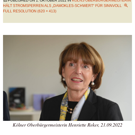
PUBLISHED ON
1. OKTOBER 2022
IN
KÖLNS OBERBÜRGERMEISTERIN
HÄLT STROMSPERREN ALS „DAMOKLES-SCHWERT“ FÜR SINNVOLL
FULL RESOLUTION (620 × 413)
Kölner Oberbürgermeisterin Henriette Reker, 21.09.2022