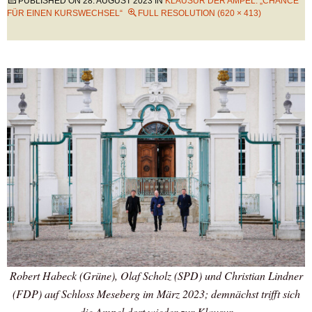
PUBLISHED ON
28. AUGUST 2023
IN
KLAUSUR DER AMPEL: „CHANCE
FÜR EINEN KURSWECHSEL“
FULL RESOLUTION (620 × 413)
Robert Habeck (Grüne), Olaf Scholz (SPD) und Christian Lindner
(FDP) auf Schloss Meseberg im März 2023; demnächst trifft sich
die Ampel dort wieder zur Klausur