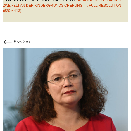
PUBLISHED ON
11. SEPTEMBER 2023
IN
DIE AGENTUR FÜR ARBEIT
ZWEIFELT AN DER KINDERGRUNDSICHERUNG
FULL RESOLUTION
(620 × 413)
←
Previous