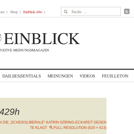
Suche nach:
ast
Shop
Einblick-Abo
DAILI|ES|SENTIALS
MEINUNGEN
VIDEOS
FEUILLETON
429h
 DIE „SCHEISSLIBERALE“ KATRIN GÖRING-ECKARDT GEGEN T
E KLAGT
FULL RESOLUTION (620 × 413)