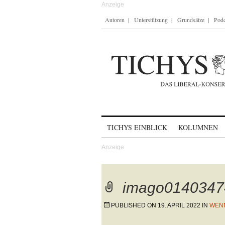
Autoren
Unterstützung
Grundsätze
Podc
Skip to content
TICHYS EINBLICK
KOLUMNEN
imago0140347
PUBLISHED ON
19. APRIL 2022
IN
WENN