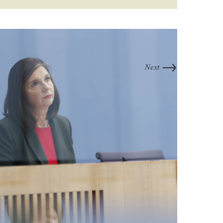
→
Next