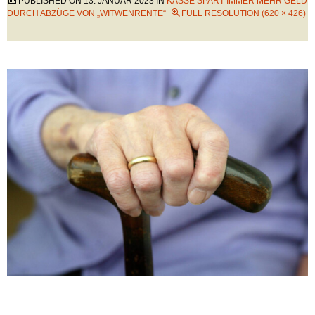
PUBLISHED ON
13. JANUAR 2023
IN
KASSE SPART IMMER MEHR GELD
DURCH ABZÜGE VON „WITWENRENTE“
FULL RESOLUTION (620 × 426)