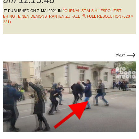
PUBLISHED ON
7. MAI 2021
IN
JOURNALIST ALS HILFSPOLIZIST
BRINGT EINEN DEMONSTRANTEN ZU FALL
FULL RESOLUTION (620 ×
331)
→
Next