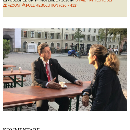
PUBLISHED ON
14. NOVEMBER 2018
IN
ISMAIL TIPI HEUTE BEI
ZDFZOOM
FULL RESOLUTION (620 × 412)
KOMMENTARE