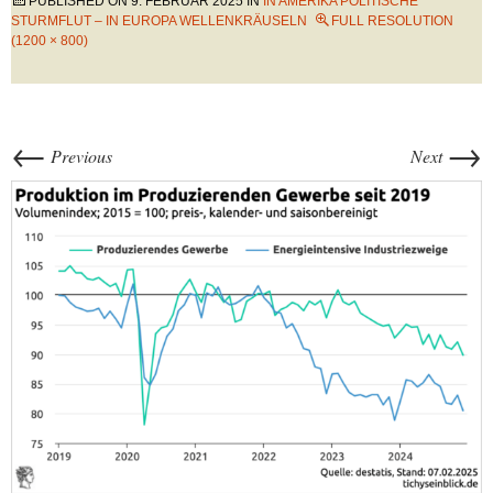
PUBLISHED ON
9. FEBRUAR 2025
IN
IN AMERIKA POLITISCHE
STURMFLUT – IN EUROPA WELLENKRÄUSELN
FULL RESOLUTION
(1200 × 800)
←
→
Previous
Next