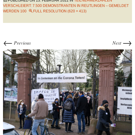
PUBLISHED ON
13. FEBRUAR 2022
IN
TEILNEHMERZAHLEN
VERSCHLEIERT: 7.500 DEMONSTRANTEN IN REUTLINGEN – GEMELDET
WERDEN 100
FULL RESOLUTION (620 × 413)
←
→
Previous
Next