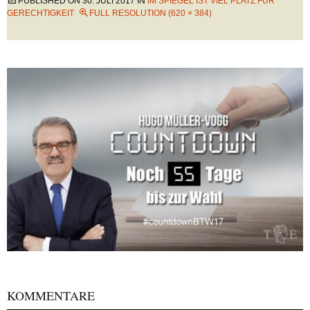
PUBLISHED ON
30. JULI 2017
IN
IM SPIEGEL IST VIEL PLATZ FÜR
GERECHTIGKEIT
FULL RESOLUTION (620 × 384)
KOMMENTARE