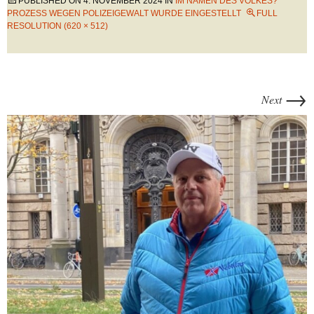
PUBLISHED ON
4. NOVEMBER 2024
IN
IM NAMEN DES VOLKES?
PROZESS WEGEN POLIZEIGEWALT WURDE EINGESTELLT
FULL
RESOLUTION (620 × 512)
→
Next