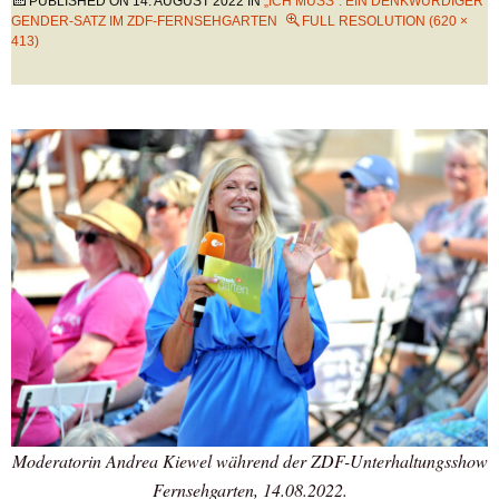
PUBLISHED ON
14. AUGUST 2022
IN
„ICH MUSS“: EIN DENKWÜRDIGER
GENDER-SATZ IM ZDF-FERNSEHGARTEN
FULL RESOLUTION (620 ×
413)
Moderatorin Andrea Kiewel während der ZDF-Unterhaltungsshow
Fernsehgarten, 14.08.2022.