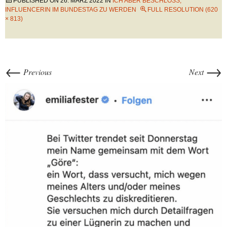
PUBLISHED ON
26. MÄRZ 2022
IN
ICH ABER BESCHLOSS,
INFLUENCERIN IM BUNDESTAG ZU WERDEN
FULL RESOLUTION (620
× 813)
←
→
Previous
Next