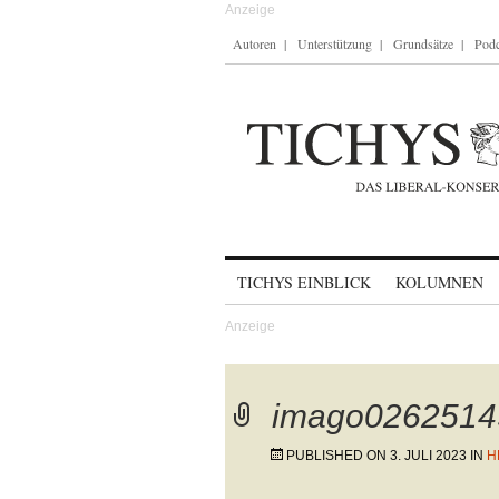
Autoren
Unterstützung
Grundsätze
Podc
Skip to content
TICHYS EINBLICK
KOLUMNEN
imago0262514
PUBLISHED ON
3. JULI 2023
IN
H