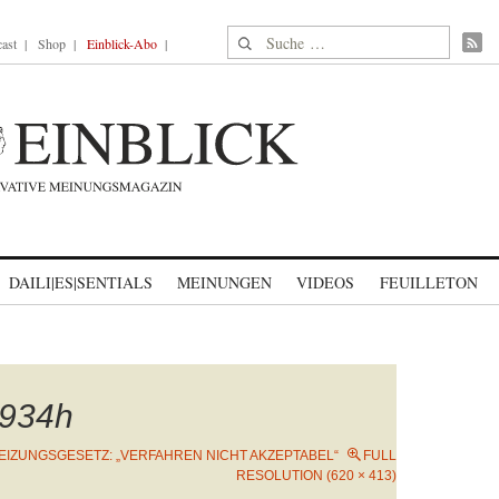
Suche nach:
ast
Shop
Einblick-Abo
DAILI|ES|SENTIALS
MEINUNGEN
VIDEOS
FEUILLETON
934h
EIZUNGSGESETZ: „VERFAHREN NICHT AKZEPTABEL“
FULL
RESOLUTION (620 × 413)