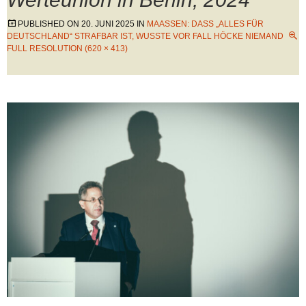
PUBLISHED ON
20. JUNI 2025
IN
MAASSEN: DASS „ALLES FÜR D
EUTSCHLAND“ STRAFBAR IST, WUSSTE VOR FALL HÖCKE NIEMAND
FULL RESOLUTION (620 × 413)