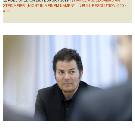
PUBLISHED ON
26. FEBRUAR 2019
IN
HAMED ABDEL-SAMAD AN
STEINMEIER: „NICHT IN MEINEM NAMEN!“
FULL RESOLUTION (620 ×
413)