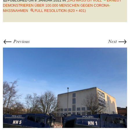
PUBLISHED ON
9. JANUAR 2022
IN
„DAS MASS IST VOLL“ – ERNEUT D
EMONSTRIEREN ÜBER 100.000 MENSCHEN GEGEN CORONA-M
ASSNAHMEN
FULL RESOLUTION (620 × 401)
←
→
Previous
Next