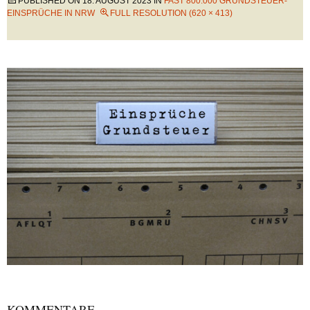
PUBLISHED ON
18. AUGUST 2023
IN
FAST 800.000 GRUNDSTEUER-
EINSPRÜCHE IN NRW
FULL RESOLUTION (620 × 413)
KOMMENTARE