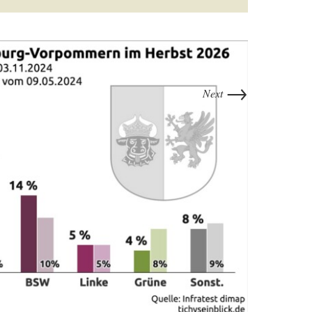
→
Next