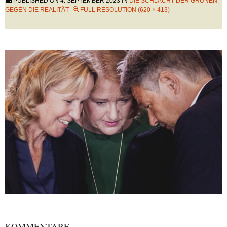
PUBLISHED ON
4. SEPTEMBER 2023
IN
DIE SCHLACHT DER GRÜNEN
GEGEN DIE REALITÄT
FULL RESOLUTION (620 × 413)
KOMMENTARE