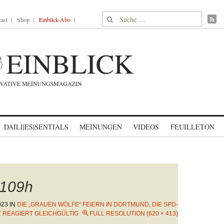
Suche nach:
ast
Shop
Einblick-Abo
DAILI|ES|SENTIALS
MEINUNGEN
VIDEOS
FEUILLETON
109h
023
IN
DIE „GRAUEN WÖLFE“ FEIERN IN DORTMUND, DIE SPD-
 REAGIERT GLEICHGÜLTIG
FULL RESOLUTION (620 × 413)