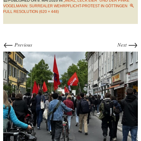
PUBLISHED ON
8. MAI 2026
IN
„MERZ, LECK EIER“ UND DER PINKE
VOGELMANN: SURREALER WEHRPFLICHT-PROTEST IN GÖTTINGEN
FULL RESOLUTION (620 × 448)
←
→
Previous
Next