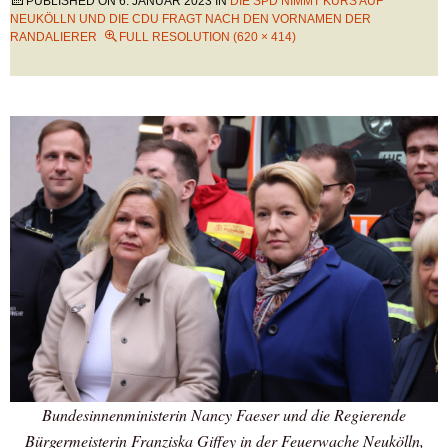
PUBLISHED ON
6. JANUAR 2023
IN
DIE SPD NIMMT KURS AUF
NEUKÖLLN UND DIE CDU FRAGT NACH DEN VORNAMEN DER
RANDALIERER
FULL RESOLUTION (620 × 414)
Bundesinnenministerin Nancy Faeser und die Regierende
Bürgermeisterin Franziska Giffey in der Feuerwache Neukölln,