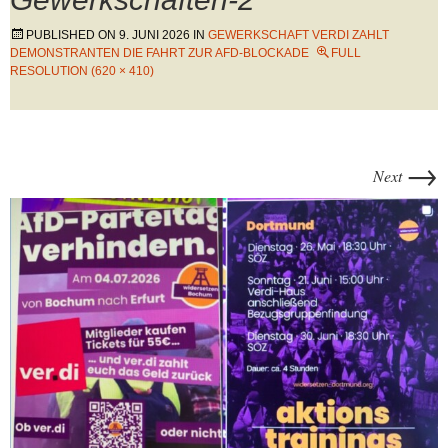
PUBLISHED ON
9. JUNI 2026
IN
GEWERKSCHAFT VERDI ZAHLT
DEMONSTRANTEN DIE FAHRT ZUR AFD-BLOCKADE
FULL
RESOLUTION (620 × 410)
→
Next