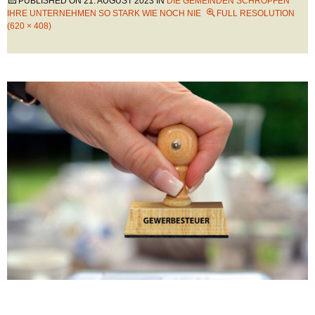
PUBLISHED ON
21. AUGUST 2023
IN
DIE GEMEINDEN SCHRÖPFEN
IHRE UNTERNEHMEN SO STARK WIE NOCH NIE
FULL RESOLUTION
(620 × 408)