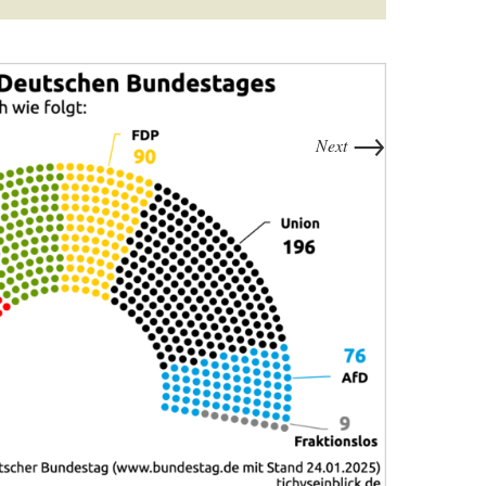
→
Next