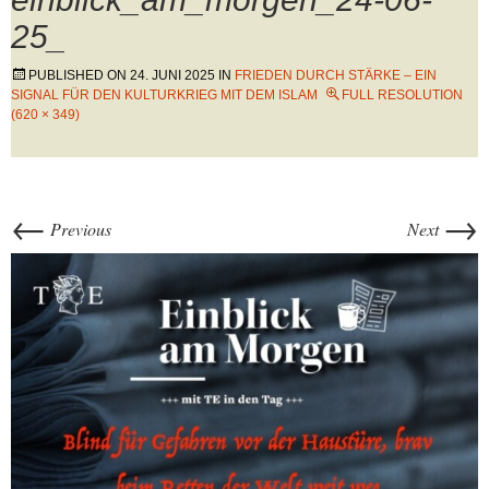
25_
PUBLISHED ON
24. JUNI 2025
IN
FRIEDEN DURCH STÄRKE – EIN
SIGNAL FÜR DEN KULTURKRIEG MIT DEM ISLAM
FULL RESOLUTION
(620 × 349)
←
→
Previous
Next