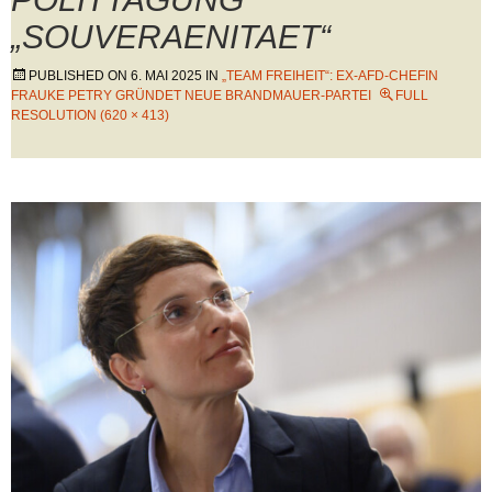
„SOUVERAENITAET“
PUBLISHED ON
6. MAI 2025
IN
„TEAM FREIHEIT“: EX-AFD-CHEFIN
FRAUKE PETRY GRÜNDET NEUE BRANDMAUER-PARTEI
FULL
RESOLUTION (620 × 413)