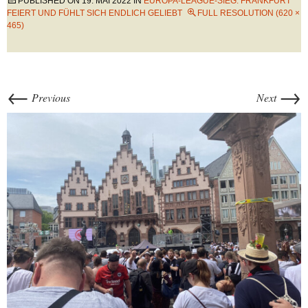
PUBLISHED ON
19. MAI 2022
IN
EUROPA-LEAGUE-SIEG: FRANKFURT
FEIERT UND FÜHLT SICH ENDLICH GELIEBT
FULL RESOLUTION (620 ×
465)
←
→
Previous
Next