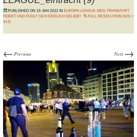
PUBLISHED ON
19. MAI 2022
IN
EUROPA-LEAGUE-SIEG: FRANKFURT
FEIERT UND FÜHLT SICH ENDLICH GELIEBT
FULL RESOLUTION (620 ×
413)
←
→
Previous
Next