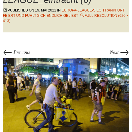
PUBLISHED ON
19. MAI 2022
IN
EUROPA-LEAGUE-SIEG: FRANKFURT
FEIERT UND FÜHLT SICH ENDLICH GELIEBT
FULL RESOLUTION (620 ×
413)
←
→
Previous
Next