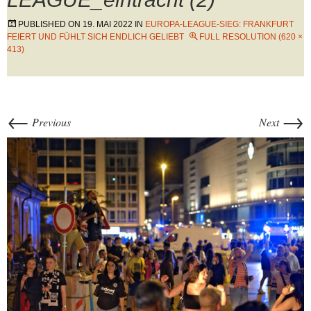
PUBLISHED ON
19. MAI 2022
IN
EUROPA-LEAGUE-SIEG: FRANKFURT
FEIERT UND FÜHLT SICH ENDLICH GELIEBT
FULL RESOLUTION (620 ×
413)
←
→
Previous
Next