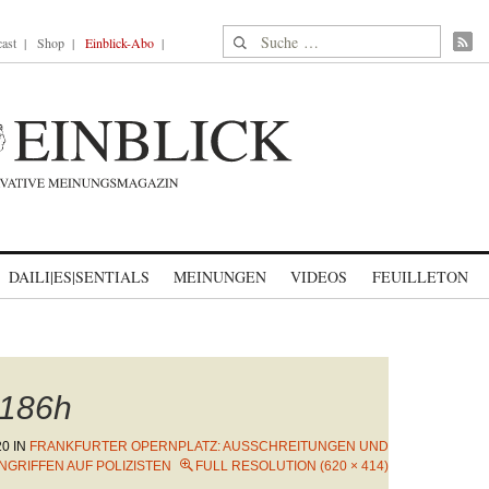
Suche nach:
ast
Shop
Einblick-Abo
DAILI|ES|SENTIALS
MEINUNGEN
VIDEOS
FEUILLETON
186h
20
IN
FRANKFURTER OPERNPLATZ: AUSSCHREITUNGEN UND
GRIFFEN AUF POLIZISTEN
FULL RESOLUTION (620 × 414)