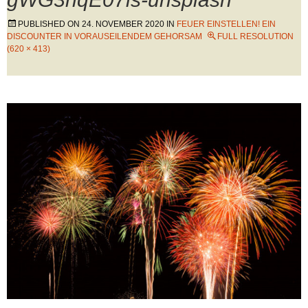
PUBLISHED ON
24. NOVEMBER 2020
IN
FEUER EINSTELLEN! EIN
DISCOUNTER IN VORAUSEILENDEM GEHORSAM
FULL RESOLUTION
(620 × 413)