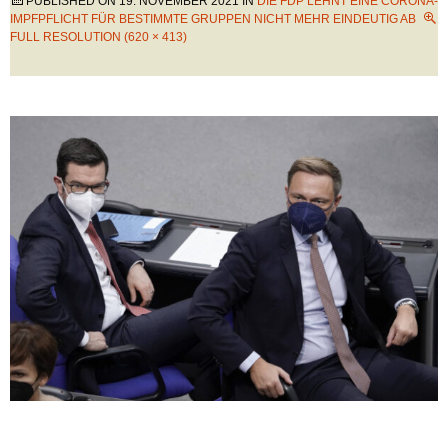
PUBLISHED ON
19. NOVEMBER 2021
IN
DIE FDP LEHNT EINE CORONA-
IMPFPFLICHT FÜR BESTIMMTE GRUPPEN NICHT MEHR EINDEUTIG AB
FULL RESOLUTION (620 × 413)