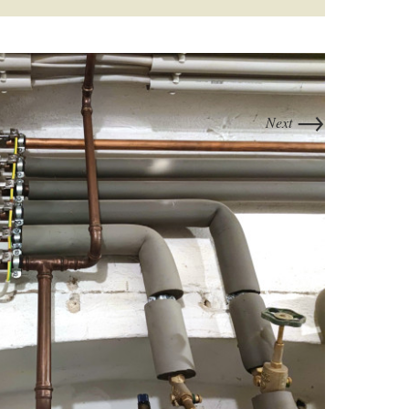
→
Next