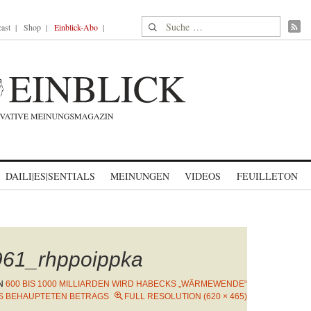
Suche nach:
ast
Shop
Einblick-Abo
DAILI|ES|SENTIALS
MEINUNGEN
VIDEOS
FEUILLETON
961_rhppoippka
N
600 BIS 1000 MILLIARDEN WIRD HABECKS „WÄRMEWENDE“
ES BEHAUPTETEN BETRAGS
FULL RESOLUTION (620 × 465)